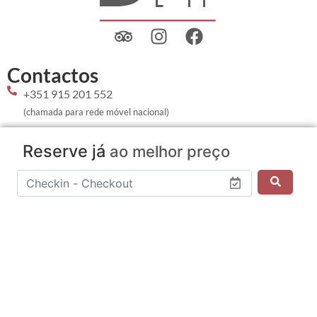
Contactos
+351 915 201 552
(chamada para rede móvel nacional)
dloft.apartments@gmail.com
Reserve já
ao melhor preço
Navegação
Contactos
Política de Privacidade
Política de Reservas
Resolução de Conflitos
Livro Reclamações